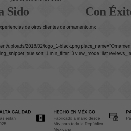
a Sido
Con Éxit
Entregado
xperiencias de otros clientes de ornamento.mx
ntent/uploads/2018/02/logo_1-black.png place_name="Ornament
_snippet=true sort=1 min_filter=3 view_mode=list reviews_l
Escribir Reseña
ALTA CALIDAD
HECHO EN MÉXICO
P
zas están
Fabricado a mano desde
Pa
 925
Mty para toda la República
Mexicana