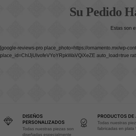
Su Pedido H
Estas son e
[google-reviews-pro place_photo=https://ornamento.mx/wp-co
place_id=ChIJjUIvofeVYoYRpkWaVQiXeZE auto_load=true rating
DISEÑOS
PRODUCTOS DE 
PERSONALIZADOS
Todas nuestras pie
fabricadas en plata
Todas nuestras piezas son
diseñadas especialmente