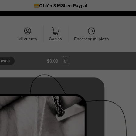
Obtén 3 MSI en Paypal
Mi cuenta
Carrito
Encargar mi pieza
$
0.00
uctos
0