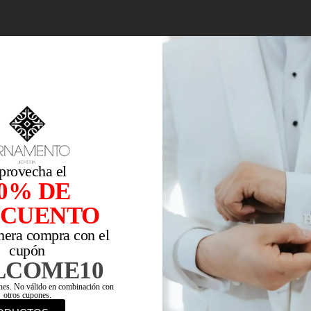
provecha el
0% DE
SCUENTO
mera compra con el
cupón
LCOME10
ones. No válido en combinación con
otros cupones.