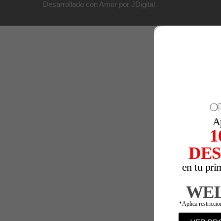
Desarrollado con Amor por JDigital
A
1
DE
en tu pri
WE
*Aplica restricci