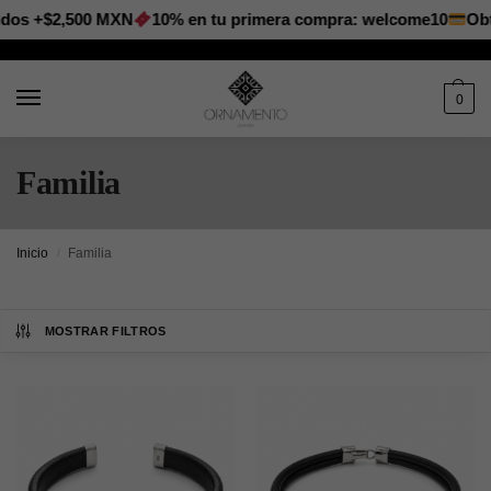
os +$2,500 MXN
10% en tu primera compra: welcome10
Obtén
0
Familia
Inicio
Familia
/
MOSTRAR FILTROS