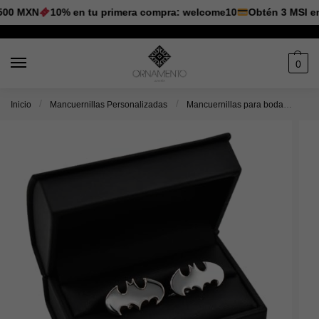
00 MXN
10% en tu primera compra: welcome10
Obtén 3 MSI en 
0
/
/
Inicio
Mancuernillas Personalizadas
Mancuernillas para boda
Man