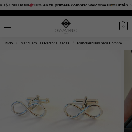
 +$2,500 MXN
10% en tu primera compra: welcome10
Obtén 3 M
0
/
/
Inicio
Mancuernillas Personalizadas
Mancuernillas para Hombre
M