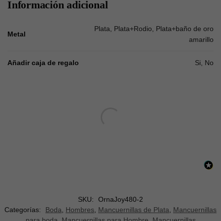
Información adicional
Plata, Plata+Rodio, Plata+baño de oro
Metal
amarillo
Añadir caja de regalo
Si, No
SKU:
OrnaJoy480-2
Categorías:
Boda
,
Hombres
,
Mancuernillas de Plata
,
Mancuernillas
para boda
,
Mancuernillas para Hombre
,
Mancuernillas