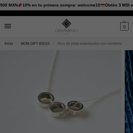
00 MXN
10% en tu primera compra: welcome10
Obtén 3 MSI en 
0
/
/
Inicio
MOM GIFT IDEAS
Aros de plata estampados con nombres