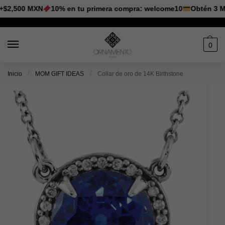
$2,500 MXN
10% en tu primera compra: welcome10
Obtén 3 MSI
0
/
/
Inicio
MOM GIFT IDEAS
Collar de oro de 14K Birthstone