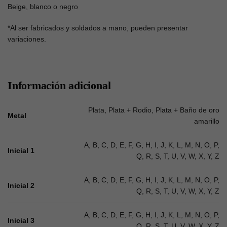
Beige, blanco o negro
*Al ser fabricados y soldados a mano, pueden presentar
variaciones.
Información adicional
Plata, Plata + Rodio, Plata + Baño de oro
Metal
amarillo
A, B, C, D, E, F, G, H, I, J, K, L, M, N, O, P,
Inicial 1
Q, R, S, T, U, V, W, X, Y, Z
A, B, C, D, E, F, G, H, I, J, K, L, M, N, O, P,
Inicial 2
Q, R, S, T, U, V, W, X, Y, Z
A, B, C, D, E, F, G, H, I, J, K, L, M, N, O, P,
Inicial 3
Q, R, S, T, U, V, W, X, Y, Z