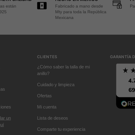
zas están
Fabricado a mano desde
Pa
 925
Mty para toda la República
Mexicana
CLIENTES
GARANTÍA D
¿Cómo saber la talla de mi
anillo?
Cuidado y limpieza
mas
Ofertas
ciones
Mi cuenta
lar un
Lista de deseos
uí
Comparte tu experiencia