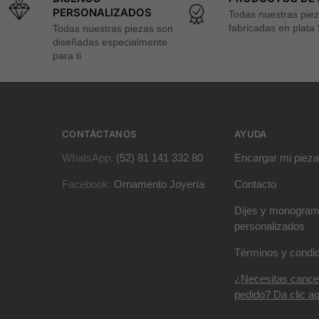
PERSONALIZADOS
Todas nuestras pie
fabricadas en plata
Todas nuestras piezas son
diseñadas especialmente
para ti
CONTÁCTANOS
AYUDA
WhatsApp:
(52) 81 141 332 80
Encargar mi pieza
Facebook:
Ornamento Joyería
Contacto
Dijes y monogra
personalizados
Términos y condi
¿Necesitas cance
pedido? Da clic aq