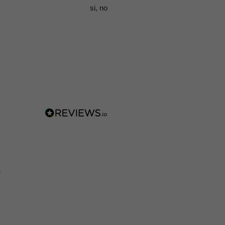
si, no
s