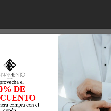
provecha el
0% DE
SCUENTO
mera compra con el
cupón