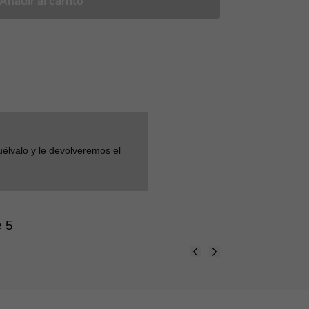
Añadir al carrito
uélvalo y le devolveremos el
e 5