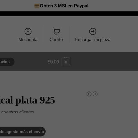
Obtén 3 MSI en Paypal
Mi cuenta
Carrito
Encargar mi pieza
$
0.00
uctos
0
cal plata 925
8 de agosto más el envío