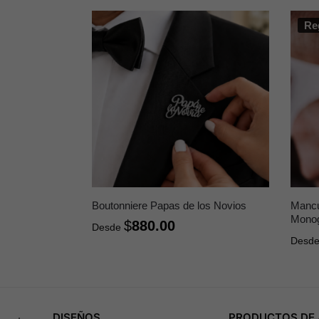
Re
Boutonniere Papas de los Novios
Mancu
Monog
$
880.00
Desde
Desd
DISEÑOS
PRODUCTOS DE 