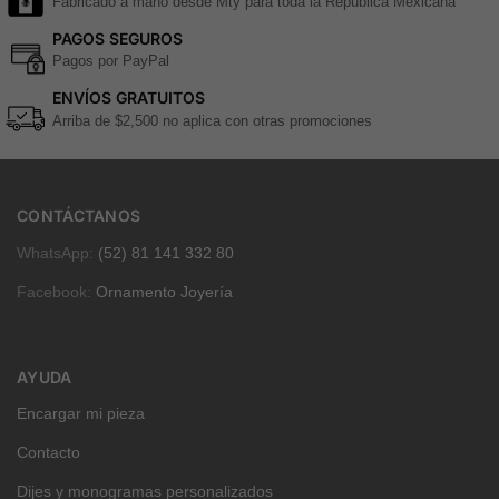
Fabricado a mano desde Mty para toda la República Mexicana
PAGOS SEGUROS
Pagos por PayPal
ENVÍOS GRATUITOS
Arriba de $2,500 no aplica con otras promociones
CONTÁCTANOS
WhatsApp:
(52) 81 141 332 80
Facebook:
Ornamento Joyería
AYUDA
Encargar mi pieza
Contacto
Dijes y monogramas personalizados