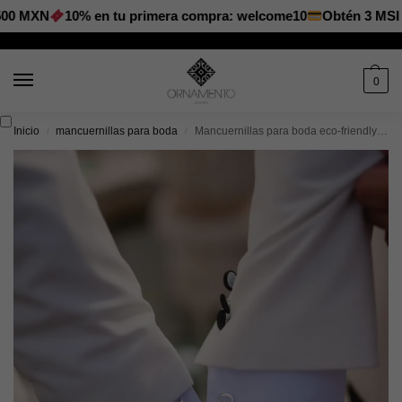
XN
10% en tu primera compra: welcome10
Obtén 3 MSI en Pa
0
Inicio
mancuernillas para boda
Mancuernillas para boda eco‑friendly: sostenibilidad y estilo nupcial en 2025
/
/