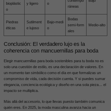
contempo
Bajo
bioplástic
y ligero
o
ráneas
o
Bodas
Piedras
Sutilment
Bajo‑medi
semi‑form
Medio‑alto
éticas
e lujoso
o
ales
Conclusión: El verdadero lujo es la
coherencia con mancuernillas para boda
Elegir mancuernillas para boda sostenibles para tu boda no es
solo una cuestión de estilo, es una declaración de valores. En
un momento tan simbólico como el día en que formalizas un
compromiso de vida, cada decisión cuenta. Y si puedes sumar
elegancia, conciencia ecológica y diseño en una sola pieza… el
impacto se multiplica.
Más allá del accesorio, lo que llevas puesto también comunica
quién eres. En 2025, la moda masculina avanza hacia un