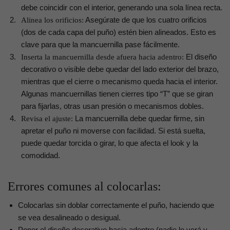
debe coincidir con el interior, generando una sola línea recta.
Asegúrate de que los cuatro orificios
Alinea los orificios:
(dos de cada capa del puño) estén bien alineados. Esto es
clave para que la mancuernilla pase fácilmente.
El diseño
Inserta la mancuernilla desde afuera hacia adentro:
decorativo o visible debe quedar del lado exterior del brazo,
mientras que el cierre o mecanismo queda hacia el interior.
Algunas mancuernillas tienen cierres tipo “T” que se giran
para fijarlas, otras usan presión o mecanismos dobles.
La mancuernilla debe quedar firme, sin
Revisa el ajuste:
apretar el puño ni moverse con facilidad. Si está suelta,
puede quedar torcida o girar, lo que afecta el look y la
comodidad.
Errores comunes al colocarlas:
Colocarlas sin doblar correctamente el puño, haciendo que
se vea desalineado o desigual.
Poner el diseño decorativo hacia adentro (nadie lo verá y