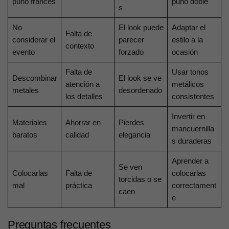
puño francés
puño doble
s
No
El look puede
Adaptar el
Falta de
considerar el
parecer
estilo a la
contexto
evento
forzado
ocasión
Falta de
Usar tonos
Descombinar
El look se ve
atención a
metálicos
metales
desordenado
los detalles
consistentes
Invertir en
Materiales
Ahorrar en
Pierdes
mancuernilla
baratos
calidad
elegancia
s duraderas
Aprender a
Se ven
Colocarlas
Falta de
colocarlas
torcidas o se
mal
práctica
correctament
caen
e
Preguntas frecuentes