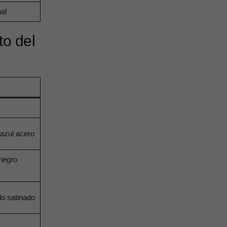
al
to del
 azul acero
negro
do satinado