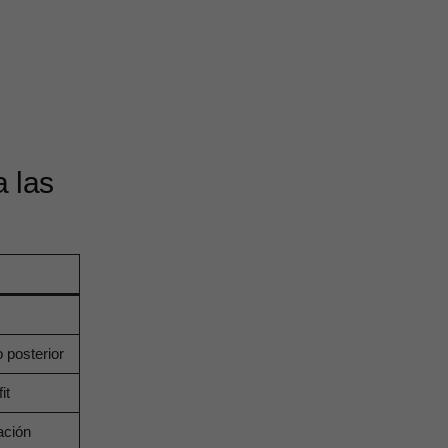
a las
o posterior
it
ación