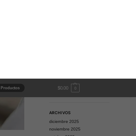
Mancuernillas
Personalizadas
Ornamento es un estudio de
joyería en Monterrey,
realizamos
mancuernillas
de oro y plata.
personalizadas
Somos fabricantes y
realizamos
.
envíos nacionales
Conoce nuestro amplio
catalogo de mancuernillas
personalizadas disponibles.
ARCHIVOS
diciembre 2025
noviembre 2025