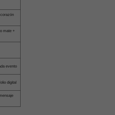
 corazón
ro mate +
ada evento
lio digital
 mensaje