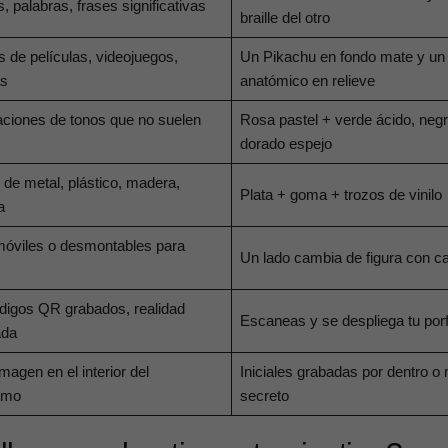
 palabras, frases significativas
braille del otro
 de películas, videojuegos,
Un Pikachu en fondo mate y un
as
anatómico en relieve
ciones de tonos que no suelen
Rosa pastel + verde ácido, neg
dorado espejo
de metal, plástico, madera,
Plata + goma + trozos de vinilo
a
móviles o desmontables para
Un lado cambia de figura con c
digos QR grabados, realidad
Escaneas y se despliega tu porfo
ada
magen en el interior del
Iniciales grabadas por dentro o
smo
secreto