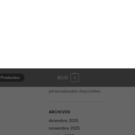
Mancuernillas
Personalizadas
Ornamento es un estudio de
joyería en Monterrey,
realizamos
mancuernillas
de oro y plata.
personalizadas
Somos fabricantes y
realizamos
.
envíos nacionales
Conoce nuestro amplio
catalogo de mancuernillas
personalizadas disponibles.
ARCHIVOS
diciembre 2025
noviembre 2025