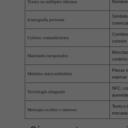
Nombres,
Textos en múltiples idiomas
Símbolos
Iconografía personal
creenci
Combina
Colores contradictorios
convivir
Mezclas 
Materiales inesperados
cerámic
Piezas 
Módulos intercambiables
rearmar
NFC, có
Tecnología integrada
aument
Texto o i
Mensajes ocultos o internos
mecani