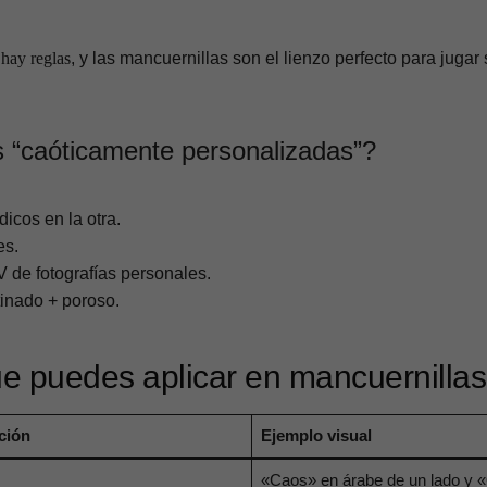
 hay reglas
, y las mancuernillas son el lienzo perfecto para jugar 
 “caóticamente personalizadas”?
icos en la otra.
es.
 de fotografías personales.
tinado + poroso.
ue puedes aplicar en mancuernilla
ción
Ejemplo visual
«Caos» en árabe de un lado y 