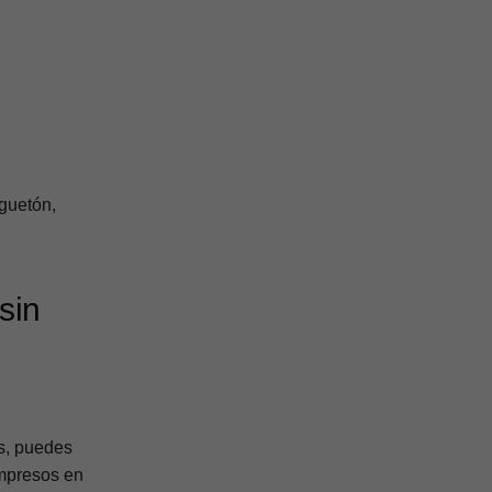
uguetón,
sin
s, puedes
impresos en