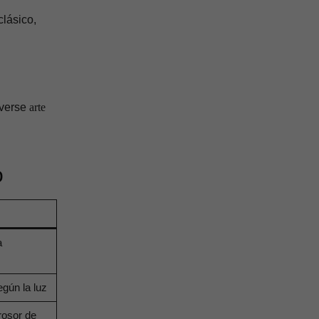
clásico,
lverse
arte
o
a
egún la luz
rosor de