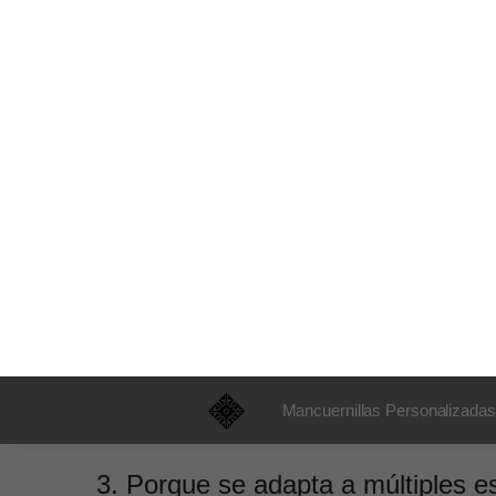
Elemento
Símbolos culturales reinterpretados
mandala
Detalles
Mapas, coordenadas o firmas
¿Por qué es el acabado ide
1. Porque convierte lo clásico en f
Una silueta redonda o rectangular tradicional se t
integrar tecnología sin renunciar a la elegancia.
2. Porque no necesitas cambiar de
El efecto óptico hace que una misma pieza se vea di
parecer varias distintas a lo largo del día
.
3. Porque se adapta a múltiples es