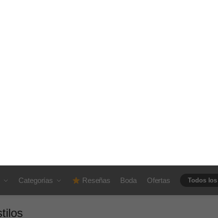
s como el yin yang, runas,
Espiritualidad contemporánea
s
 ultra personalizados
Narrativa visual, storytelling pe
al para mancuernillas en 2025?
uturista
ransforma completamente con un grabado holográfico. Es una for
 mancuernillas para cambiar de estilo
stinta según la luz, el ángulo y el contexto.
Una sola mancuernil
tilos