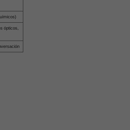
químicos)
s ópticos,
nversación