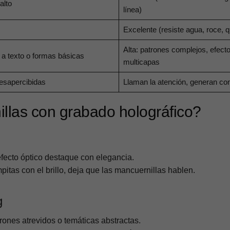
alto
línea)
Excelente (resiste agua, roce, 
Alta: patrones complejos, efecto
 a texto o formas básicas
multicapas
esapercibidas
Llaman la atención, generan co
las con grabado holográfico?
fecto óptico destaque con elegancia.
tas con el brillo, deja que las mancuernillas hablen.
g
nes atrevidos o temáticas abstractas.