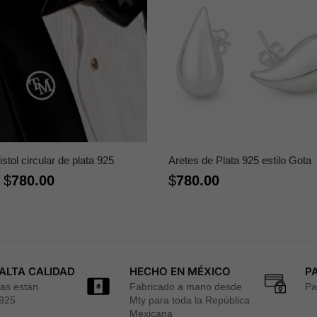
Fistol circular de plata 925
Aretes de Plata 925 estilo Gota
$
780.00
$
780.00
e
ALTA CALIDAD
HECHO EN MÉXICO
P
zas están
Fabricado a mano desde
Pa
 925
Mty para toda la República
Mexicana