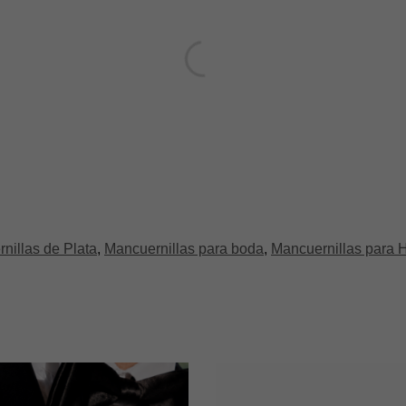
nillas de Plata
,
Mancuernillas para boda
,
Mancuernillas para