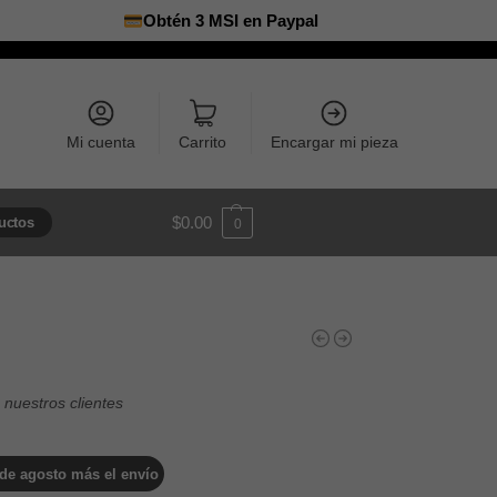
Obtén 3 MSI en Paypal
Mi cuenta
Carrito
Encargar mi pieza
$
0.00
uctos
0
8 de agosto más el envío